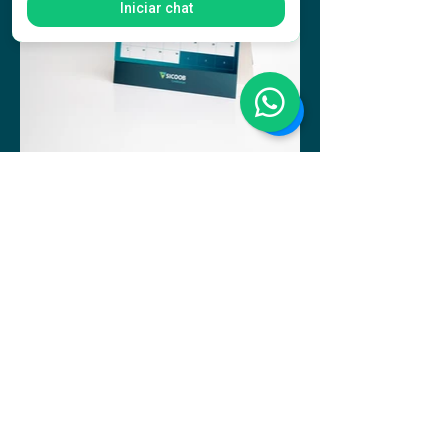
Iniciar chat
123-456-7890
Brazil
info@mysite.com
Privacy Policy