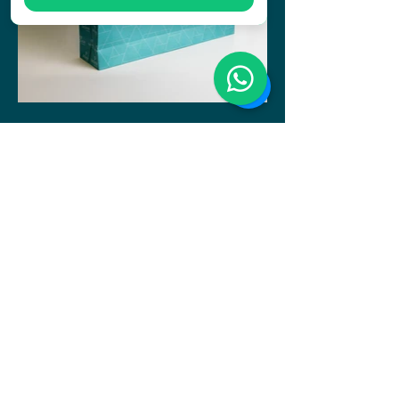
(34) 99803-6275
Uberaba-MG
central@sagagrafica.com.br
Portfólio SAGA GRÁFICA 3D
Política de Privacidade
Acessibilidade
Termos e Condições de Uso